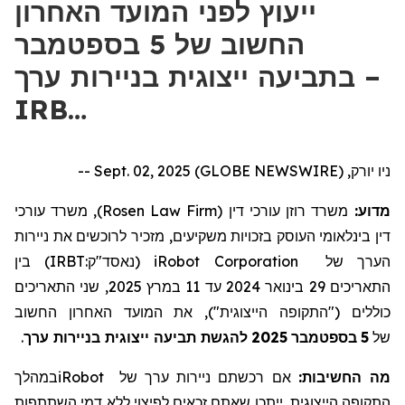
ייעוץ לפני המועד האחרון
החשוב של 5 בספטמבר
בתביעה ייצוגית בניירות ערך –
IRB…
ניו יורק, Sept. 02, 2025 (GLOBE NEWSWIRE) --
), משרד עורכי
Rosen Law Firm
משרד רוזן עורכי דין (
מדוע:
דין בינלאומי העוסק בזכויות משקיעים, מזכיר לרוכשים את
ניירות
) בין
IRBT:
נאסד"ק
(
iRobot Corporation
של
הערך
, שני התאריכים
2025
במרץ
11
עד
2024
בינואר
29
התאריכים
כוללים ("התקופה הייצוגית"), את המועד האחרון החשוב
.
להגשת תביעה ייצוגית בניירות ערך
2025
בספטמבר
5
של
במהלך
iRobot
של
ניירות ערך
אם רכשתם
מה החשיבות:
התקופה הייצוגית
, ייתכן שאתם זכאים לפיצוי ללא דמי השתתפות