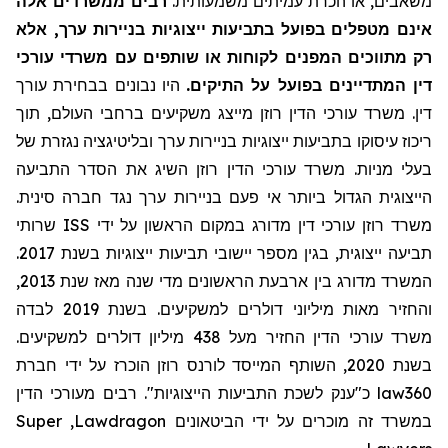
משאבים, או הכרת עמיתים משמעותית.
רבים ממשרדים אלה
אינם מטפלים בפועל בתביעות ייצוגיות בניירות ערך, אלא
רק מתווכים המפנים לקוחות או שותפים עם משרדי עורכי
דין המתדיינים בפועל על התיקים.
היו נבונים בבחירת עורך
דין. משרד עורכי הדין רוזן מייצג משקיעים ברחבי העולם, תוך
ריכוז עיסוקו בתביעות ייצוגיות בניירות ערך ובליטיגציה נגזרת של
בעלי מניות. משרד עורכי הדין רוזן השיג את הסדר התביעה
הייצוגית הגדול ביותר אי פעם בניירות ערך נגד חברה סינית.
שרותי
ISS
משרד רוזן עורכי דין מדורג במקום הראשון על ידי
תביעה ייצוגית, בגין מספר יישובי תביעות ייצוגיות בשנת 2017.
המשרד מדורג בין ארבעת הראשונים מדי שנה מאז שנת 2013,
והחזיר מאות מיליוני דולרים למשקיעים. בשנת 2019 לבדה
משרד עורכי הדין החזיר
מעל
438 מיליון דולרים למשקיעים.
בשנת 2020, השותף המייסד לורנס רוזן הוכרז על ידי חברת
מעורכי הדין
כ"ענק לשכת התביעות הייצוגיות". רבים
law360
Super
,
Lawdragon
במשרד זה מוכרים על ידי הביטאונים