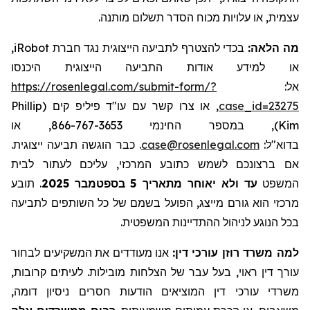
עצמית, או עלויות מכוח הסדר תשלום מותנה.
,
iRobot
בכדי להצטרף לתביעה הייצוגית נגד חברת
מה הלאה:
או למידע אודות התביעה הייצוגית היכנסו
https://rosenlegal.com/submit-form/?
אל:
Phillip
, או צרו קשר עם עו"ד פיליפ קים (
case_id=23275
), במספר החינמי 866-767-3653, או
Kim
. כבר הוגשה תביעה ייצוגית.
case@rosenlegal.com
בדוא"ל:
אם ברצונכם לשמש כתובע המרכזי, עליכם לעתור לבית
תובע
.
בספטמבר 2025
5
עד ולא יאוחר מתאריך
המשפט
מרכזי הוא גורם מייצג, הפועל בשמם של כל השותפים לתביעה
בכל הנוגע לניהול ההתדיינות המשפטית.
למה משרד רוזן עורכי דין:
אנו מעודדים את המשקיעים לבחור
עורך דין ראוי, בעל עבר של הצלחות מובילות. לעיתים קרובות,
משרדי עורכי דין המוציאים הודעות חסרים ניסיון דומה,