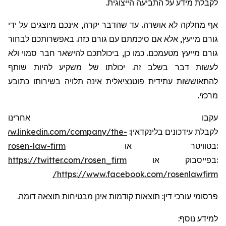
לקבלת מידע על התביעה הייצוגית.
אף מחלקה לא אושרה. עד שהדבר יקרה, אינכם מיוצגים על ידי
גורם מייעץ, אלא אם סיכמתם עם גורם כזה. באפשרותכם לבחור
גורם מייעץ מטעמכם. כמו כן, ביכולתכם להישאר חבר סמוי ולא
לעשות דבר בשלב זה. יכולתו של משקיע להיות שותף
להתאוששות עתידית פוטנציאלית אינה תלויה בשירותו כתובע
מרכזי.
עקבו אחרינו
/www.linkedin.com/company/the-
:
בלינקדאין
עידכונים
לקבלת
rosen-law-firm
או
בטוויטר
:
https://twitter.com/rosen_firm
או
בפייסבוק
:
https://www.facebook.com/rosenlawfirm/
פרסומי עורכי דין: תוצאות קודמות אינן מבטיחות תוצאה דומה.
למידע נוסף: