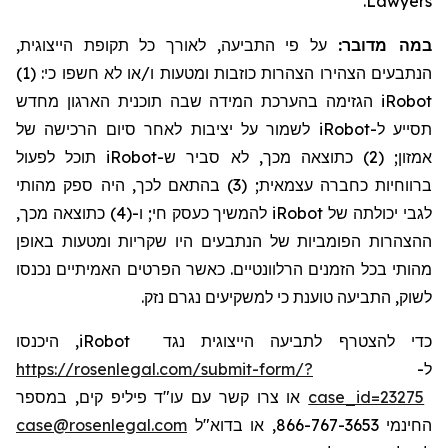
.
Lawyers
במה מדובר:
על פי התביעה, לאורך כל תקופת הייצוגית,
הנתבעים הצהירו הצהרות כוזבות ומטעות ו/או לא חשפו כי: (1)
הגזימה בהערכת המידה שבה תוכנית הארגון מחדש
iRobot
לשמור על יציבות לאחר סיום הרכישה של
iRobot
תסייע ל-
תוכל לפעול
iRobot
אמזון; (2) כתוצאה מכך, לא סביר ש-
ברווחיות כחברה עצמאית; (3) בהתאם לכך, היה ספק מהותי
להמשיך כעסק חי; ו-(4) כתוצאה מכך,
iRobot
לגבי יכולתה של
ההצהרות הפומביות של הנתבעים היו שקריות ומטעות באופן
מהותי בכל הזמנים הרלוונטיים. כאשר הפרטים האמיתיים נכנסו
לשוק, התביעה טוענת כי למשקיעים נגרם נזק.
, היכנסו
iRobot
כדי להצטרף לתביעה הייצוגית נגד
https://rosenlegal.com/submit-form/?
ל-
או צרו קשר עם עו"ד פיליפ קים, במספר
case_id=23275
case@rosenlegal.com
החינמי 866-767-3653, או בדוא"ל