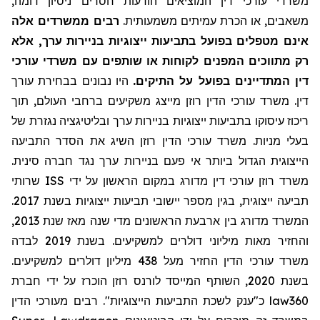
משרדי עורכי דין המוציאים הודעות חסרים ניסיון דומה,
משאבים, או הכרת עמיתים משמעותית.
רבים ממשרדים אלה
אינם מטפלים בפועל בתביעות ייצוגיות בניירות ערך, אלא
רק מתווכים המפנים לקוחות או שותפים עם משרדי עורכי
דין המתדיינים בפועל על התיקים.
היו נבונים בבחירת עורך
דין. משרד עורכי הדין רוזן מייצג משקיעים ברחבי העולם, תוך
ריכוז עיסוקו בתביעות ייצוגיות בניירות ערך ובליטיגציה נגזרת של
בעלי מניות. משרד עורכי הדין רוזן השיג את הסדר התביעה
הייצוגית הגדול ביותר אי פעם בניירות ערך נגד חברה סינית.
שרותי
ISS
משרד רוזן עורכי דין מדורג במקום הראשון על ידי
תביעה ייצוגית, בגין מספר יישובי תביעות ייצוגיות בשנת 2017.
המשרד מדורג בין ארבעת הראשונים מדי שנה מאז שנת 2013,
והחזיר מאות מיליוני דולרים למשקיעים. בשנת 2019 לבדה
משרד עורכי הדין החזיר
מעל
438 מיליון דולרים למשקיעים.
בשנת 2020, השותף המייסד לורנס רוזן הוכרז על ידי חברת
מעורכי הדין
כ"ענק לשכת התביעות הייצוגיות". רבים
law360