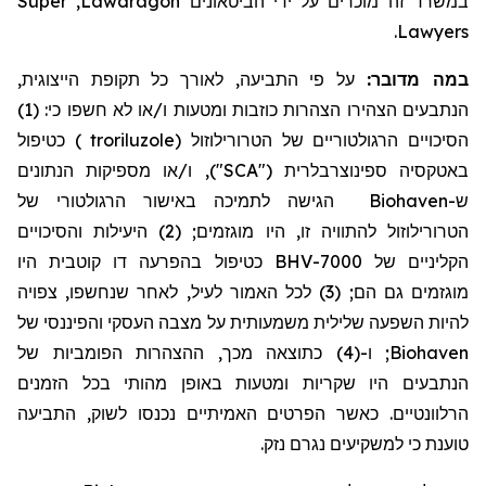
Super
,
Lawdragon
במשרד זה מוכרים על ידי הביטאונים
.
Lawyers
במה מדובר:
על פי התביעה, לאורך כל תקופת הייצוגית,
הנתבעים הצהירו הצהרות כוזבות ומטעות ו/או לא חשפו כי: (1)
כטיפול
)
troriluzole
(
הטרורילוזול
הסיכויים הרגולטוריים של
באטקסיה
ספינוצרבלרית
("SCA"), ו/או מספיקות הנתונים
הגישה לתמיכה באישור הרגולטורי של
Biohaven
ש-
הטרורילוזול
להתוויה זו, היו מוגזמים; (2) היעילות והסיכויים
הקליניים של BHV-7000 כטיפול בהפרעה דו קוטבית היו
מוגזמים גם הם; (3) לכל האמור לעיל, לאחר שנחשפו, צפויה
להיות השפעה שלילית משמעותית על מצבה העסקי והפיננסי של
; ו-(4) כתוצאה מכך, ההצהרות הפומביות של
Biohaven
הנתבעים היו שקריות ומטעות באופן מהותי בכל הזמנים
הרלוונטיים. כאשר הפרטים האמיתיים נכנסו לשוק, התביעה
טוענת כי למשקיעים נגרם נזק.