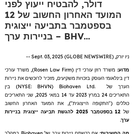
דולר, להבטיח ייעוץ לפני
המועד האחרון החשוב של 12
בספטמבר בתביעה ייצוגית
בניירות ערך – BHV…
ניו יורק, Sept. 03, 2025 (GLOBE NEWSWIRE) --
), משרד עורכי
Rosen Law Firm
משרד רוזן עורכי דין (
מדוע:
דין בינלאומי העוסק בזכויות משקיעים, מזכיר לרוכשים את
ניירות
) בין
NYSE: BHVN
(
Biohaven Ltd.
של
הערך
, שני התאריכים
2025
במאי
14
עד
2023
במרץ
24
התאריכים
כוללים ("התקופה הייצוגית"), את המועד האחרון החשוב
להגשת תביעה ייצוגית בניירות
2025
בספטמבר
12
של
.
ערך
במהלך
Biohaven
של
ניירות ערך
אם רכשתם
מה החשיבות: