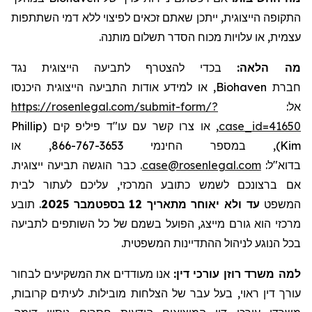
התקופה הייצוגית
, ייתכן שאתם זכאים לפיצוי ללא דמי השתתפות
עצמית, או עלויות מכוח הסדר תשלום מותנה.
מה הלאה:
בכדי להצטרף לתביעה הייצוגית נגד
, או למידע אודות התביעה הייצוגית היכנסו
Biohaven
חברת
https://rosenlegal.com/submit-form/?
אל:
Phillip
, או צרו קשר עם עו"ד פיליפ קים (
case_id=41650
), במספר החינמי 866-767-3653, או
Kim
. כבר הוגשה תביעה ייצוגית.
case@rosenlegal.com
בדוא"ל:
אם ברצונכם לשמש כתובע המרכזי, עליכם לעתור לבית
תובע
.
בספטמבר 2025
עד ולא יאוחר מתאריך 12
המשפט
מרכזי הוא גורם מייצג, הפועל בשמם של כל השותפים לתביעה
בכל הנוגע לניהול ההתדיינות המשפטית.
למה משרד רוזן עורכי דין:
אנו מעודדים את המשקיעים לבחור
עורך דין ראוי, בעל עבר של הצלחות מובילות. לעיתים קרובות,