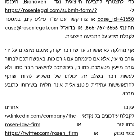
, היכנסו
Biohaven
כדי להצטרף לתביעה הייצוגית נגד
https://rosenlegal.com/submit-form/?
ל-
או צרו קשר עם עו"ד פיליפ קים, במספר
case_id=41650
case@rosenlegal.com
החינמי 866-767-3653, או בדוא"ל
לקבלת מידע על התביעה הייצוגית.
אף מחלקה לא אושרה. עד שהדבר יקרה, אינכם מיוצגים על ידי
גורם מייעץ, אלא אם סיכמתם עם גורם כזה. באפשרותכם לבחור
גורם מייעץ מטעמכם. כמו כן, ביכולתכם להישאר חבר סמוי ולא
לעשות דבר בשלב זה. יכולתו של משקיע להיות שותף
להתאוששות עתידית פוטנציאלית אינה תלויה בשירותו כתובע
מרכזי.
עקבו אחרינו
/www.linkedin.com/company/the-
:
בלינקדאין
עידכונים
לקבלת
rosen-law-firm
או
בטוויטר
:
https://twitter.com/rosen_firm
או
בפייסבוק
: